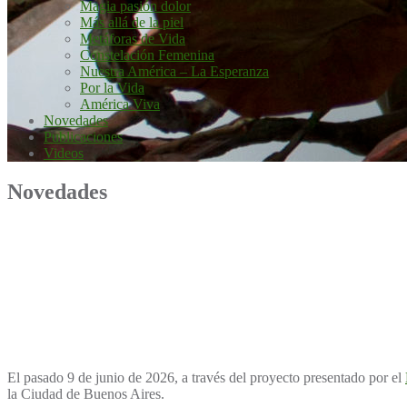
Magia pasión dolor
Más allá de la piel
Metáforas de Vida
Constelación Femenina
Nuestra América – La Esperanza
Por la Vida
América Viva
Novedades
Publicaciones
Videos
Novedades
El pasado 9 de junio de 2026, a través del proyecto presentado por el
la Ciudad de Buenos Aires.