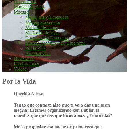
Documental
Marina Dogliotti
Muestras
Mujer, energía creadora
Magia pasión dolor
Más allá de la piel
Metáforas de Vida
Constelación Femenina
Nuestra América – La Esperanza
Por la Vida
América Viva
Novedades
Publicaciones
Videos
Por la Vida
Querida Alicia:
Tengo que contarte algo que te va a dar una gran
alegría: Estamos organizando con Fabián la
muestra que querías que hiciéramos. ¿Te acordás?
Me lo propusiste esa noche de primavera que