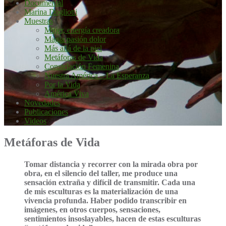
Documental
Marina Dogliotti
Muestras
Mujer, energía creadora
Magia pasión dolor
Más allá de la piel
Metáforas de Vida
Constelación Femenina
Nuestra América – La Esperanza
Por la Vida
América Viva
Novedades
Publicaciones
Videos
Metáforas de Vida
Tomar distancia y recorrer con la mirada obra por
obra, en el silencio del taller, me produce una
sensación extraña y difícil de transmitir. Cada una
de mis esculturas es la materialización de una
vivencia profunda. Haber podido transcribir en
imágenes, en otros cuerpos, sensaciones,
sentimientos insoslayables, hacen de estas esculturas